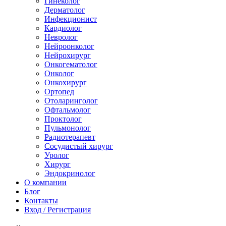
Гинеколог
Дерматолог
Инфекционист
Кардиолог
Невролог
Нейроонколог
Нейрохирург
Онкогематолог
Онколог
Онкохирург
Ортопед
Отоларинголог
Офтальмолог
Проктолог
Пульмонолог
Радиотерапевт
Сосудистый хирург
Уролог
Хирург
Эндокринолог
О компании
Блог
Контакты
Вход / Регистрация