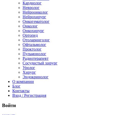
Кардиолог
Невролог
Нейроонколог
Нейрохирург
Онкогематолог
Онколог
Онкохирург
Ортопед
Отоларинголог
Офтальмолог
Проктолог
Пульмонолог
Радиотерапевт
Сосудистый хирург
Уролог
Хирург
Эндокринолог
О компании
Блог
Контакты
Вход / Регистрация
Войти