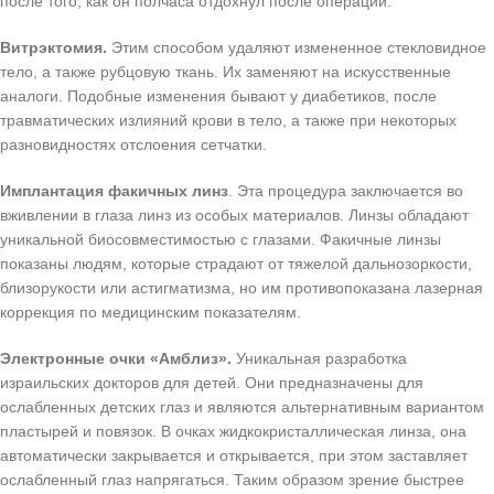
после того, как он полчаса отдохнул после операции.
Витрэктомия.
Этим способом удаляют измененное стекловидное
тело, а также рубцовую ткань. Их заменяют на искусственные
аналоги. Подобные изменения бывают у диабетиков, после
травматических излияний крови в тело, а также при некоторых
разновидностях отслоения сетчатки.
Имплантация факичных линз
. Эта процедура заключается во
вживлении в глаза линз из особых материалов. Линзы обладают
уникальной биосовместимостью с глазами. Факичные линзы
показаны людям, которые страдают от тяжелой дальнозоркости,
близорукости или астигматизма, но им противопоказана лазерная
коррекция по медицинским показателям.
Электронные очки «Амблиз».
Уникальная разработка
израильских докторов для детей. Они предназначены для
ослабленных детских глаз и являются альтернативным вариантом
пластырей и повязок. В очках жидкокристаллическая линза, она
автоматически закрывается и открывается, при этом заставляет
ослабленный глаз напрягаться. Таким образом зрение быстрее