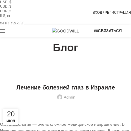
USD, $
USD, $
EUR, €
ВХОД / РЕГИСТРАЦИЯ
ILS, ₪
WOOCS v.2.3.0
📧СВЯЗАТЬСЯ
Блог
БЛОГ
Лечение болезней глаз в Израиле
Admin
20
ИЮЛ
Офтальмология — очень сложное медицинское направление. В
Израиле оно развито на максимально высоком уровне. В клиниках